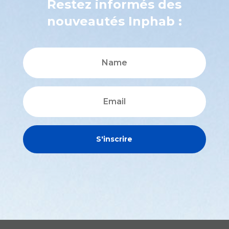
Restez informés des
nouveautés Inphab :
S'inscrire